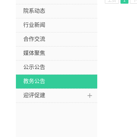
上页
1
院系动态
行业新闻
合作交流
媒体聚焦
公示公告
教务公告
迎评促建