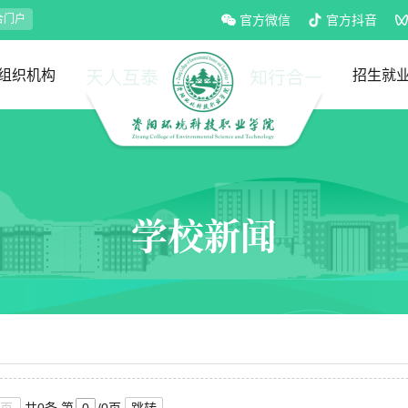
合门户
官方微信
官方抖音
组织机构
招生就
党政部门
教学部门
招生处
就业处
学校新闻