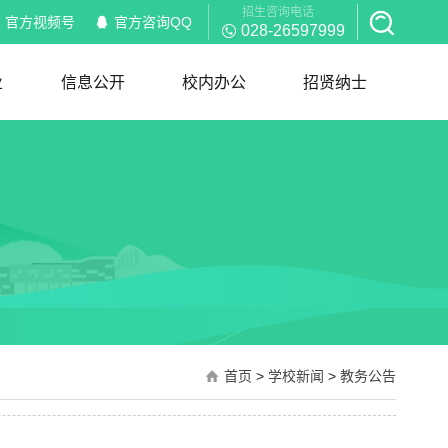
招生咨询电话
官方视频号
官方咨询QQ
028-26597999
业
信息公开
校内办公
招贤纳士
信息公开
校内通知
部门职能
岗位职责
红头文件
规章制度
下载服务
招聘信息
简历模板
首页
>
学校新闻
>
教务公告