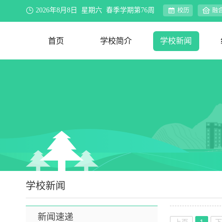
2026年8月8日 星期六 春季学期第76周
校历
融
首页
学校简介
学校新闻
学校概况
办学理念
资环视界
联系我们
新闻速递
院系动态
行业新闻
合作交流
媒体聚焦
公示公告
教务公告
迎评促建
学校新闻
新闻速递