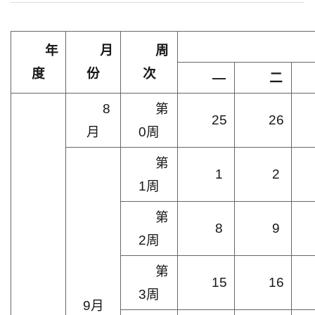
年
月
周
度
份
次
—
二
8
第
25
26
月
0周
第
1
2
1周
第
8
9
2周
第
15
16
3周
9月