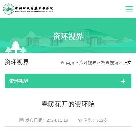
资环视界
资环视界
首页
>
资环视界
>
校园视频
> 正文
资环视界
春暖花开的资环院
发布日期：2024.11.18
浏览：
812
次