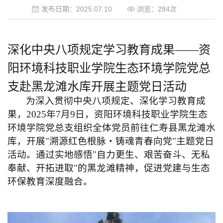
发布日期：2025.07.10
浏览：
284
次
深
化
中央八项规定学习
教育成果
——
资
阳环境科技职业学院生态环境学院党总
支
赴黑龙滩水库开展主题党
日
活动
为深
入
贯彻中央八项规定
、
深化学习教育
成
果
，2025年7月9日，资阳环境科技职业学院生态
环境学院党总支组织全体党员前往仁寿县黑龙滩水
库，开展"溯源红色根脉・铸魂青春向党"主题党
日
活
动。通过实地感悟"自力更生、艰苦奋斗、无私
奉献、开拓进取"的黑龙滩精神，促进党建与生态
环保教育深度融合。