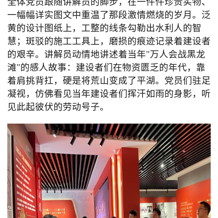
全体党员跟随讲解员的脚步，在一件件珍贵实物、
一幅幅详实图文中重温了那段激情燃烧的岁月。泛
黄的设计图纸上，工整的线条勾勒出水利人的智
慧；斑驳的施工工具上，磨损的痕迹记录着建设者
的艰辛。讲解员动情地讲述着当年"万人会战黑龙
滩"的感人故事：建设者们在物资匮乏的年代，靠
着肩挑背扛，硬是将荒山变成了平湖。党员们驻足
凝视，仿佛看见当年建设者们挥汗如雨的身影，听
见此起彼伏的劳动号子。