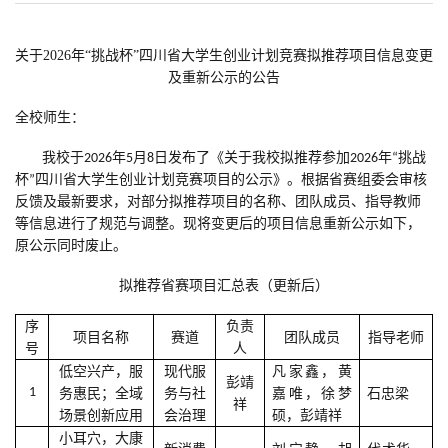
关于2026年“挑战杯”四川省大学生创业计划竞赛拟推荐项目信息变更
及重新公示的公告
全校师生：
我校于2026年5月8日发布了《关于我校拟推荐参加2026年“挑战
杯”四川省大学生创业计划竞赛项目的公示》。根据省赛组委会审核
反馈及最新要求，对部分拟推荐项目的名称、团队成员、指导教师
等信息进行了规范与调整。现将变更后的项目信息重新公示如下，
原公示同时废止。
拟推荐省赛项目汇总表（更新后）
序
负责
项目名称
赛道
团队成员
指导老师
号
人
低空兴产，服
现代服
凡家鑫，黄
彭靖
1
务惠民；全域
务与社
嘉唯，徐梦
石忠梁
祥
场景创新应用
会治理
硕，彭靖祥
小耳穴，大康