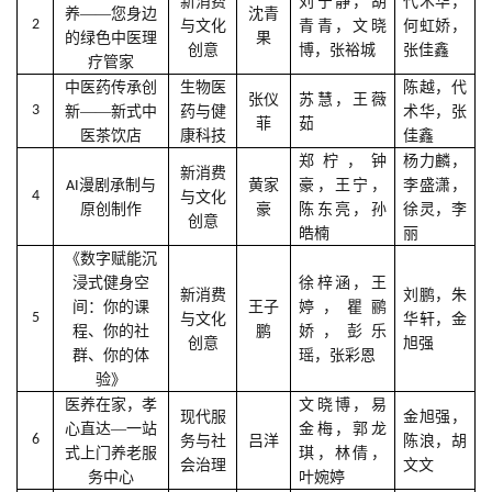
新消费
刘宁静，胡
代术华，
养——您身边
沈青
2
与文化
青青，文晓
何虹娇，
的绿色中医理
果
创意
博，张裕城
张佳鑫
疗管家
中医药传承创
生物医
陈越，代
张仪
苏慧，王薇
3
新——新式中
药与健
术华，张
菲
茹
医茶饮店
康科技
佳鑫
郑柠，钟
杨力麟，
新消费
黄家
豪，王宁，
李盛潇，
AI漫剧承制与
4
与文化
豪
陈东亮，孙
徐灵，李
原创制作
创意
皓楠
丽
《数字赋能沉
浸式健身空
徐梓涵，王
新消费
刘鹏，朱
间：你的课
王子
婷，瞿鹂
5
与文化
华轩，金
程、你的社
鹏
娇，彭乐
创意
旭强
群、你的体
瑶，张彩恩
验》
医养在家，孝
文晓博，易
现代服
金旭强，
心直达—一站
金梅，郭龙
6
务与社
吕洋
陈浪，胡
式上门养老服
琪，林倩，
会治理
文文
务中心
叶婉婷