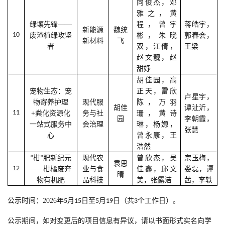
向俊杰，邓
雅之，黄
绿壤先锋——
程，曾宇
蒋皓宇，
新能源
魏统
10
废渣植绿攻坚
彬，朱晓
郭春会，
新材料
飞
者
双，江倩，
王梁
赵文靓，赵
甜妤
胡佳园，高
宠物生态：宠
正天，雷欣
卢星宇，
物寄养护理
现代服
陈，万羽
胡佳
谭沚沂，
11
+粪化资源化
务与社
珊，黄诗
园
李朝霞，
一站式服务中
会治理
琳，杨嫄，
张慧
心
曾永康，王
浩然
现代农
曾欣杰，吴
宗玉梅，
“柑”肥新纪元
袁思
12
业与食
佳鑫，邱文
娄磊，谭
——柑橘废弃
晴
品科技
美，张露洁
茜，李轶
物有机肥
公示时间：2026年
月
日至
月
日（共
个工作日）。
5
15
5
19
3
公示期间，如对变更后的项目信息有异议，请以书面形式实名向学