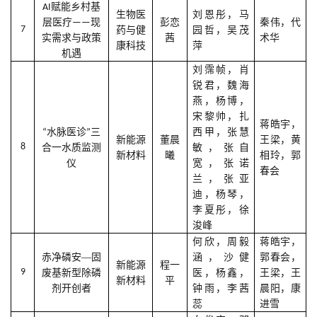
AI赋能乡村基
生物医
刘恩彤，马
彭恋
秦伟，代
层医疗——现
7
药与健
园哲，吴茂
茜
术华
实需求与政策
康科技
萍
机遇
刘霈帧，肖
锐君，魏海
燕，杨博，
宋黎帅，扎
蒋皓宇，
西甲，张慧
“水脉医诊”三
新能源
董晨
王梁，黄
8
敏，张自
合一水质监测
新材料
曦
相玲，郭
宽，张诺
仪
春会
兰，张亚
迪，杨琴，
李夏彤，徐
浚峰
何欣，周毅
蒋皓宇，
赤净磷安—固
涵，沙健
郭春会，
新能源
程一
9
废基新型除磷
医，杨鑫，
王梁，王
新材料
平
剂开创者
钟雨，李茜
晨阳，康
蕊
进雪