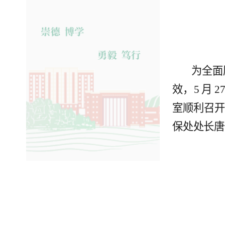
为全面
效，5 月
室顺利召
保处处长唐