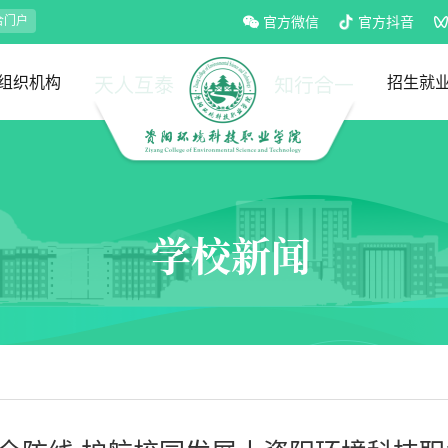
合门户
官方微信
官方抖音
组织机构
招生就
党政部门
教学部门
招生处
就业处
学校新闻