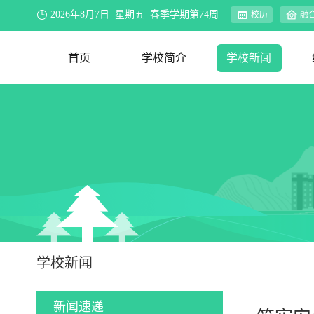
2026年8月7日 星期五 春季学期第74周
校历
融
首页
学校简介
学校新闻
学校概况
办学理念
资环视界
联系我们
新闻速递
院系动态
行业新闻
合作交流
媒体聚焦
公示公告
教务公告
迎评促建
学校新闻
新闻速递