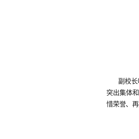
副校长
突出集体
惜荣誉
、再