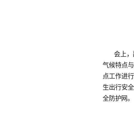
会上，
气候特点
点工作进
生出行安
全防护网。