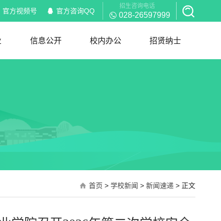
招生咨询电话
官方视频号
官方咨询QQ
028-26597999
业
信息公开
校内办公
招贤纳士
信息公开
校内通知
部门职能
岗位职责
红头文件
规章制度
下载服务
招聘信息
简历模板
首页
>
学校新闻
>
新闻速递
> 正文