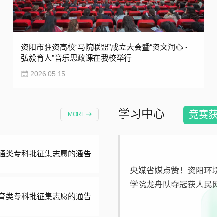
资阳市驻资高校“马院联盟”成立大会暨“资文润心 •
弘毅育人”音乐思政课在我校举行
2026.05.15
学习中心
竞赛
MORE
普通类专科批征集志愿的通告
央媒省媒点赞！资阳环
学院龙舟队夺冠获人民
体育类专科批征集志愿的通告
闻网等多家媒体关注