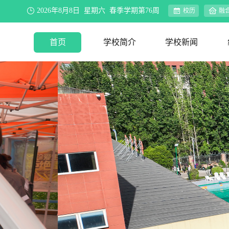
2026年8月8日 星期六 春季学期第76周
校历
融
首页
学校简介
学校新闻
学校概况
办学理念
资环视界
联系我们
新闻速递
院系动态
行业新闻
合作交流
媒体聚焦
公示公告
教务公告
迎评促建