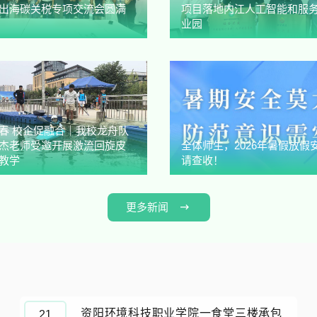
出海碳关税专项交流会圆满
项目落地内江人工智能和服
业园
春 校企促融合｜我校龙舟队
杰老师受邀开展激流回旋皮
全体师生，2026年暑假放假
教学
请查收！
更多新闻
资阳环境科技职业学院一食堂三楼承包
21