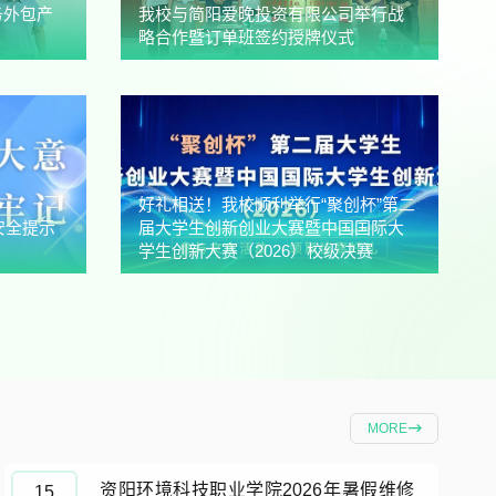
务外包产
我校与简阳爱晚投资有限公司举行战
略合作暨订单班签约授牌仪式
好礼相送！我校顺利举行“聚创杯”第二
安全提示
届大学生创新创业大赛暨中国国际大
学生创新大赛（2026）校级决赛
MORE
资阳环境科技职业学院2026年暑假维修
15