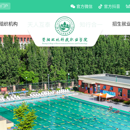
合门户
官方微信
官方抖音
组织机构
招生就
党政部门
教学部门
招生处
就业处