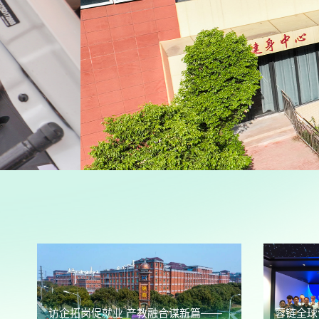
访企拓岗促就业 产教融合谋新篇——
蓉链全球