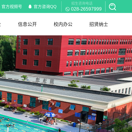
招生咨询电话
官方视频号
官方咨询QQ
028-26597999
业
信息公开
校内办公
招贤纳士
信息公开
校内通知
部门职能
岗位职责
红头文件
规章制度
下载服务
招聘信息
简历模板