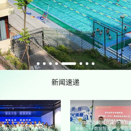
新闻速递
创宇成铭与我校共建“千眼数
领航出海｜首届天府碳说汇
单班”——数据智能产业学院