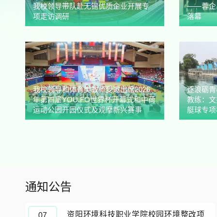
我校领导带队赴无锡优质企业开展专
——蓉企
项走访调研
落幕
我校领导和体育类教师受邀出席2026
逐浪砺青
年第四届YOU.FO世界杯开幕式和中荷
教练：文
运动公园开园仪式及观摩新兴赛事
艇球专项
通知公告
资阳环境科技职业学院校园环境整改项
07